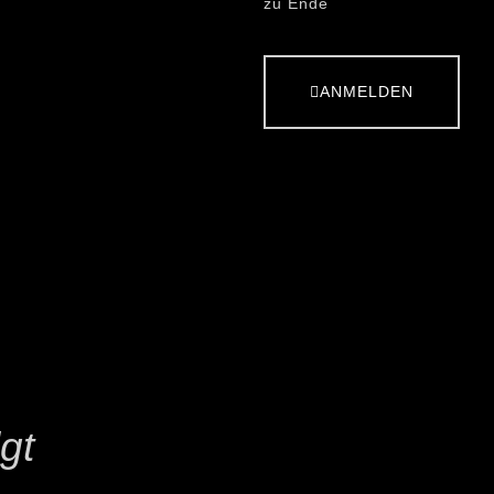
zu Ende
ANMELDEN
gt