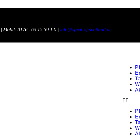
 |
Mobil:
0176 . 63 15 59 1 0 |
info@spirit-of-scotland.de
P
E
T
W
A
P
E
T
W
A