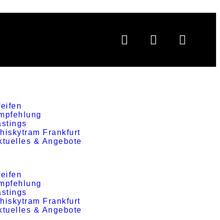
feifen
mpfehlung
astings
hiskytram Frankfurt
ktuelles & Angebote
feifen
mpfehlung
astings
hiskytram Frankfurt
ktuelles & Angebote