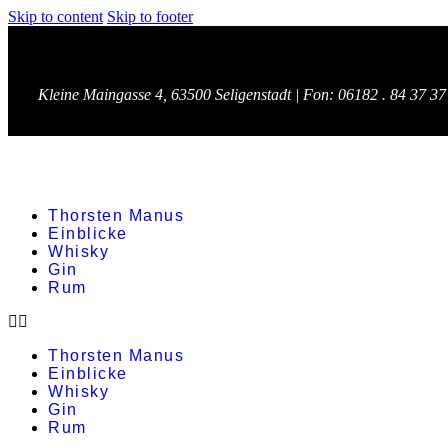
Skip to content
Skip to footer
Kleine Maingasse 4, 63500 Seligenstadt |
Fon:
06182 . 84 37 37
Thorsten Manus
Einblicke
Whisky
Gin
Rum
Thorsten Manus
Einblicke
Whisky
Gin
Rum