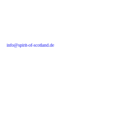
Fon:
06182 . 84 37 37
Mobil:
0176 . 63 15 59 1 0
info@spirit-of-scotland.de
Öffnungszeiten