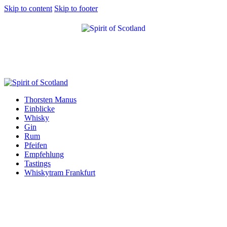
Skip to content
Skip to footer
Thorsten Manus
Einblicke
Whisky
Gin
Rum
Pfeifen
Empfehlung
Tastings
Whiskytram Frankfurt