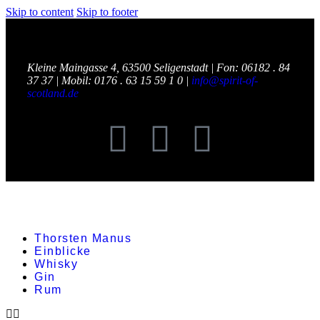
Skip to content
Skip to footer
Kleine Maingasse 4, 63500 Seligenstadt |
Fon:
06182 . 84
37 37 |
Mobil:
0176 . 63 15 59 1 0 |
info@spirit-of-
scotland.de
Thorsten Manus
Einblicke
Whisky
Gin
Rum