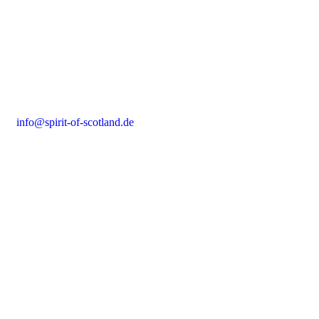
Fon:
06182 . 84 37 37
Mobil:
0176 . 63 15 59 1 0
info@spirit-of-scotland.de